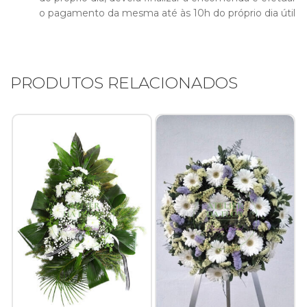
o pagamento da mesma até às 10h do próprio dia útil
Namorados
PESQUISAR PRODUTOS
Composições Florais
P
Arranjos Fúnebres
po
PRODUTOS RELACIONADOS
Casamentos e Eventos
Ramos e Bouquets
Plantas/Orquídeas
Jarras Florais
Contactos