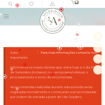
0
Início
Arranjos Fúnebres
Coroa VII
🏵️
🏵️
🏵️
️
🏵️
🏵️
🏵️
🏵️
🏵️
🏵️
Aviso
Para mais informações contacte-nos
🏵️
🏵️
Importante
🏵️
Informamos os nossos clientes que, entre hoje e o dia 30
@
de Setembro (inclusive), não será possível efetuar o
🏵️
processamento e envio de encomendas.
🏵️
🏵️
🏵️
🏵️
As encomendas realizadas durante este período serão
registadas normalmente e começarão a ser processadas
por ordem de entrada a partir de 1 de Outubro.
🏵️