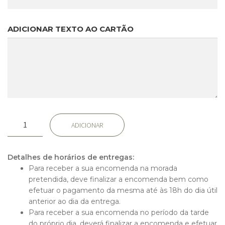
ADICIONAR TEXTO AO CARTÃO
Quantidade
ADICIONAR
de
Coroa
VII
Detalhes de horários de entregas:
Para receber a sua encomenda na morada
pretendida, deve finalizar a encomenda bem como
efetuar o pagamento da mesma até às 18h do dia útil
anterior ao dia da entrega.
Início
Para receber a sua encomenda no período da tarde
Rosas
do próprio dia, deverá finalizar a encomenda e efetuar