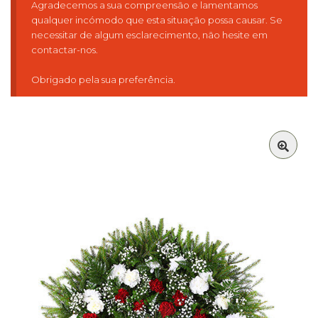
Agradecemos a sua compreensão e lamentamos
qualquer incómodo que esta situação possa causar. Se
necessitar de algum esclarecimento, não hesite em
contactar-nos.
Obrigado pela sua preferência.
🔍