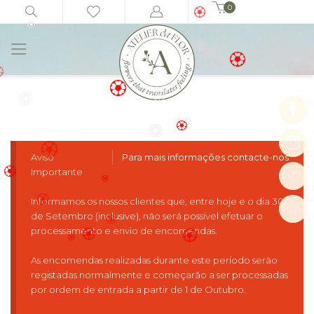
🏵️
0
🏵️
Início
Arranjos Fúnebres
Coroa III
🏵️
🏵️
🏵️
️
🏵️
🏵️
🏵️
Aviso
Para mais informações contacte-nos
🏵️
🏵️
Importante
🏵️
Informamos os nossos clientes que, entre hoje e o dia 30
🏵️
@
🏵️
de Setembro (inclusive), não será possível efetuar o
processamento e envio de encomendas.
🏵️
🏵️
As encomendas realizadas durante este período serão
🏵️
🏵️
🏵️
registadas normalmente e começarão a ser processadas
por ordem de entrada a partir de 1 de Outubro.