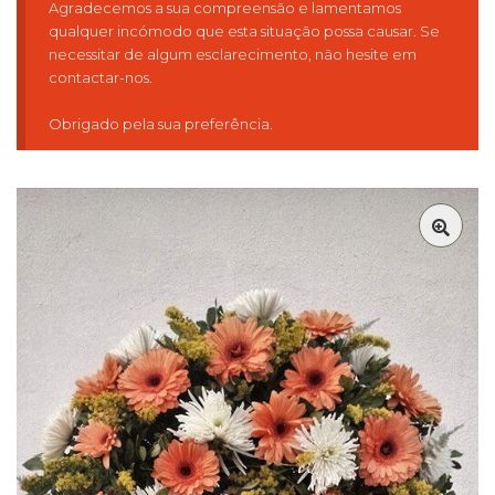
Agradecemos a sua compreensão e lamentamos
qualquer incómodo que esta situação possa causar. Se
necessitar de algum esclarecimento, não hesite em
contactar-nos.
Obrigado pela sua preferência.
🔍