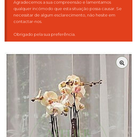
Agradecemos a sua compreensão e lamentamos
🏵️
qualquer incómodo que esta situação possa causar. Se
necessitar de algum esclarecimento, não hesite em
contactar-nos.
Obrigado pela sua preferência.
🔍