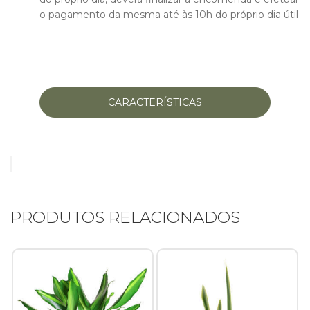
o pagamento da mesma até às 10h do próprio dia útil
Início
Rosas
Namorados
PESQUISAR PRODUTOS
CARACTERÍSTICAS
Composições Florais
P
Arranjos Fúnebres
po
Casamentos e Eventos
Ramos e Bouquets
Plantas/Orquídeas
PRODUTOS RELACIONADOS
Jarras Florais
Contactos