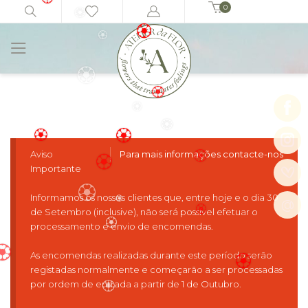
0
🏵️
Início
Plantas/Orquídeas
PhalaWhite
🏵️
🏵️
🏵️
🏵️
🏵️
🏵️
🏵️
Aviso
Para mais informações contacte-nos
🏵️
🏵️
🏵️
Importante
🏵️
🏵️
Informamos os nossos clientes que, entre hoje e o dia 30
@
de Setembro (inclusive), não será possível efetuar o
🏵️
processamento e envio de encomendas.
🏵️
🏵️
🏵️
As encomendas realizadas durante este período serão
registadas normalmente e começarão a ser processadas
️
por ordem de entrada a partir de 1 de Outubro.
🏵️