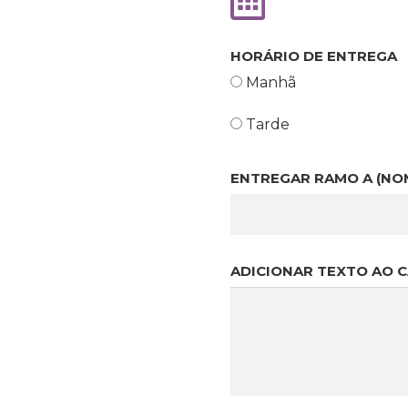
🏵️
🏵️
HORÁRIO DE ENTREGA
Manhã
Tarde
ENTREGAR RAMO A (NO
Início
ADICIONAR TEXTO AO 
Rosas
Namorados
Composições Florais
ISAR PRODUTOS
Arranjos Fúnebres