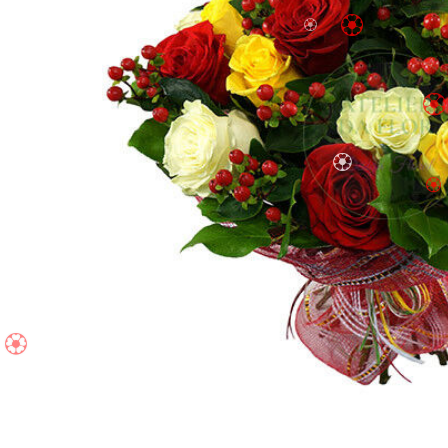
🏵️
🏵️
🏵️
🏵️
🏵️
🏵️