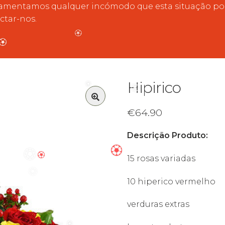
🏵️
mentamos qualquer incómodo que esta situação poss
ctar-nos.
🏵️
🏵️
🏵️
🏵️
Hipirico
🏵️
🏵️
€
64.90
🔍
Descrição Produto:
🏵️
🏵️
15 rosas variadas
10 hiperico vermelho
🏵️
🏵️
verduras extras
🏵️
🏵️