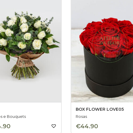
BOX FLOWER LOVE05
s e Bouquets
Rosas
4.90
€
44.90