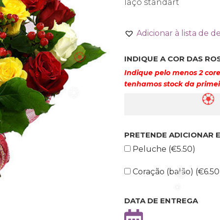
laço standart
Adicionar à lista de d
🏵️
INDIQUE A COR DAS RO
Indique pelo menos 2 core
tenhamos stock da primei
🏵️
🏵️
PRETENDE ADICIONAR 
🏵️
Peluche (
€
5.50
)
🏵️
Coração (balão) (
€
6.50
DATA DE ENTREGA