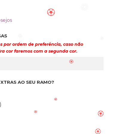
esejos
SAS
🏵️
🏵️
s por ordem de preferência, caso não
ra cor faremos com a segunda cor.
🏵️
🏵️
EXTRAS AO SEU RAMO?
🏵️
)
🏵️