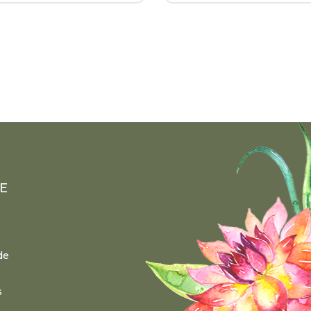
E
de
s