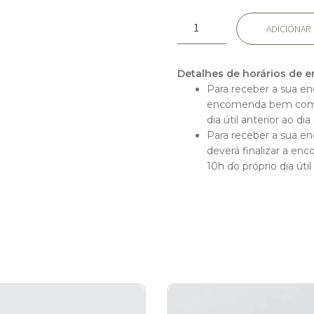
Pesquisar
Quantidade
Casamentos e Eventos
ADICIONAR
por:
de
Ramos e Bouquets
Hipirico
Plantas/Orquídeas
Detalhes de horários de e
Para receber a sua en
Jarras Florais
encomenda bem como
dia útil anterior ao di
Contactos
Para receber a sua en
deverá finalizar a e
10h do próprio dia útil