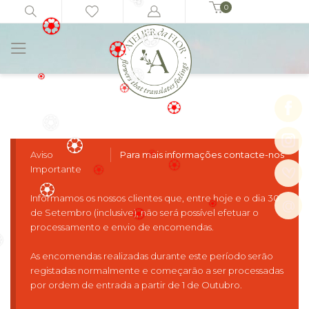
0
🏵️
Início
Ramos e Bouquets
Delicated
🏵️
🏵️
🏵️
🏵️
🏵️
🏵️
🏵️
🏵️
🏵️
Aviso
Para mais informações contacte-nos
🏵️
Importante
🏵️
🏵️
🏵️
Informamos os nossos clientes que, entre hoje e o dia 30
@
de Setembro (inclusive), não será possível efetuar o
🏵️
processamento e envio de encomendas.
🏵️
🏵️
As encomendas realizadas durante este período serão
️
registadas normalmente e começarão a ser processadas
por ordem de entrada a partir de 1 de Outubro.