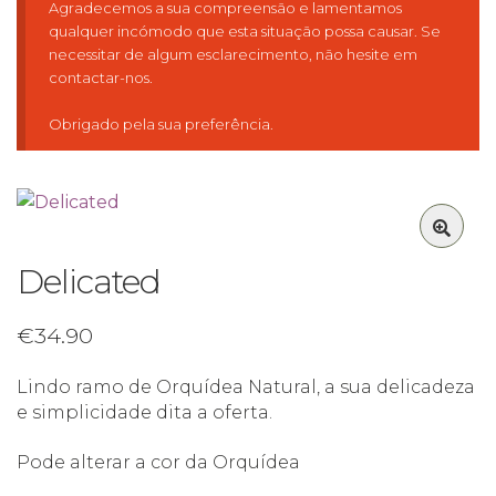
Agradecemos a sua compreensão e lamentamos
qualquer incómodo que esta situação possa causar. Se
necessitar de algum esclarecimento, não hesite em
contactar-nos.
Obrigado pela sua preferência.
🔍
Delicated
€
34.90
Lindo ramo de Orquídea Natural, a sua delicadeza
e simplicidade dita a oferta.
Pode alterar a cor da Orquídea