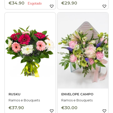
€
34.90
€
29.90
Esgotado
Rosas
Namorados
PESQUISAR PRODUTOS
Composições Florais
P
Arranjos Fúnebres
po
Casamentos e Eventos
Ramos e Bouquets
Plantas/Orquídeas
Jarras Florais
Contactos
RUSKU
ENVELOPE CAMPO
Ramos e Bouquets
Ramos e Bouquets
€
37.90
€
30.00