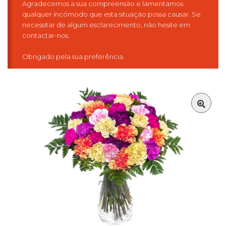
Agradecemos a sua compreensão e lamentamos
qualquer incómodo que esta situação possa causar. Se
necessitar de algum esclarecimento, não hesite em
contactar-nos.
Obrigado pela sua preferência.
🔍