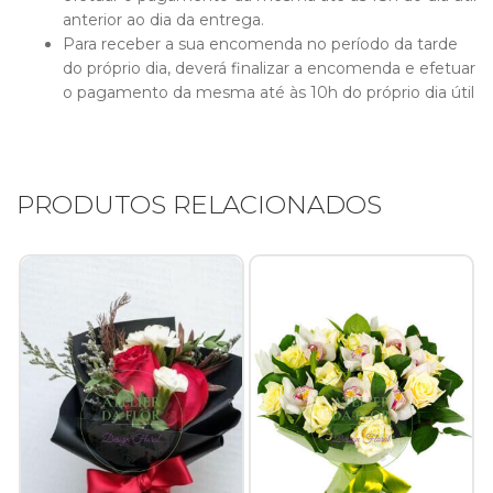
anterior ao dia da entrega.
Para receber a sua encomenda no período da tarde
do próprio dia, deverá finalizar a encomenda e efetuar
o pagamento da mesma até às 10h do próprio dia útil
PRODUTOS RELACIONADOS
Início
Rosas
Namorados
PESQUISAR PRODUTOS
Composições Florais
P
Arranjos Fúnebres
po
Casamentos e Eventos
Ramos e Bouquets