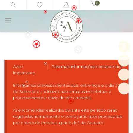
🏵️
0
🏵️
Início
Ramos e Bouquets
Clovis
🏵️
🏵️
🏵️
🏵️
🏵️
🏵️
🏵️
🏵️
Aviso
Para mais informações contacte-nos
Importante
🏵️
🏵️
Informamos os nossos clientes que, entre hoje e o dia 30
@
de Setembro (inclusive), não será possível efetuar o
🏵️
🏵️
processamento e envio de encomendas.
As encomendas realizadas durante este período serão
🏵️
registadas normalmente e começarão a ser processadas
por ordem de entrada a partir de 1 de Outubro.