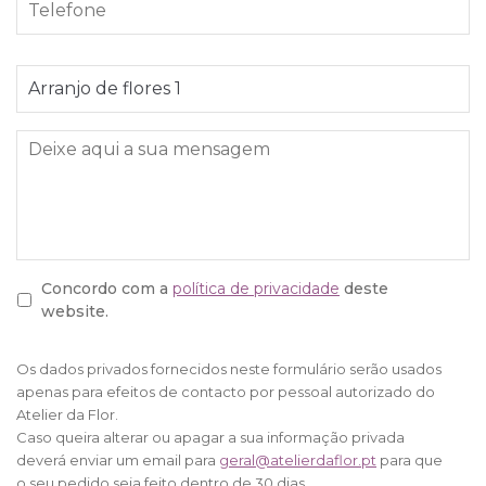
e
l
l
*
e
A
f
s
o
s
n
u
e
M
n
e
t
n
o
s
*
a
g
e
Concordo com a
política de privacidade
deste
m
website.
*
Os dados privados fornecidos neste formulário serão usados
apenas para efeitos de contacto por pessoal autorizado do
Atelier da Flor.
Caso queira alterar ou apagar a sua informação privada
deverá enviar um email para
geral@atelierdaflor.pt
para que
o seu pedido seja feito dentro de 30 dias.