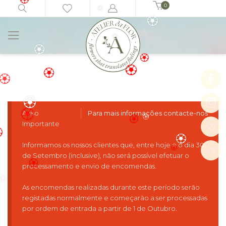
🏵️
0
🏵️
Início
Casamentos e Eventos
Cerimonia praia 2
🏵️
🏵️
🏵️
🏵️
🏵️
🏵️
🏵️
🏵️
🏵️
Aviso
Para mais informações contacte-nos
🏵️
Importante
🏵️
🏵️
🏵️
Informamos os nossos clientes que, entre hoje e o dia 30
@
️
de Setembro (inclusive), não será possível efetuar o
🏵️
processamento e envio de encomendas.
🏵️
🏵️
As encomendas realizadas durante este período serão
registadas normalmente e começarão a ser processadas
🏵️
por ordem de entrada a partir de 1 de Outubro.