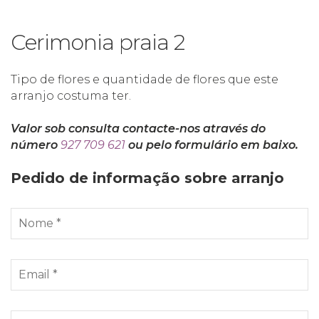
Cerimonia praia 2
Tipo de flores e quantidade de flores que este
arranjo costuma ter.
Valor sob consulta contacte-nos através do
número
927 709 621
ou pelo formulário em baixo.
Pedido de informação sobre arranjo
N
o
m
e
E
*
-
m
a
T
i