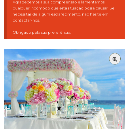
Agradecemos a sua compreensão e lamentamos
qualquer incómodo que esta situação possa causar. Se
necessitar de algum esclarecimento, não hesite em
contactar-nos.
Obrigado pela sua preferência.
🔍