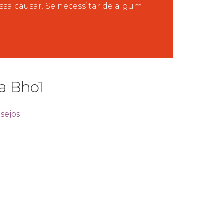
a causar. Se necessitar de algum
a Bho1
esejos