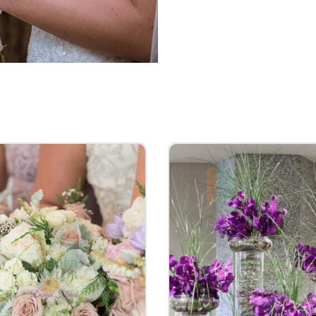
Início
Rosas
Namorados
Composições Florais
ISAR PRODUTOS
Arranjos Fúnebres
Pesquisar
Casamentos e Eventos
por:
Ramos e Bouquets
Plantas/Orquídeas