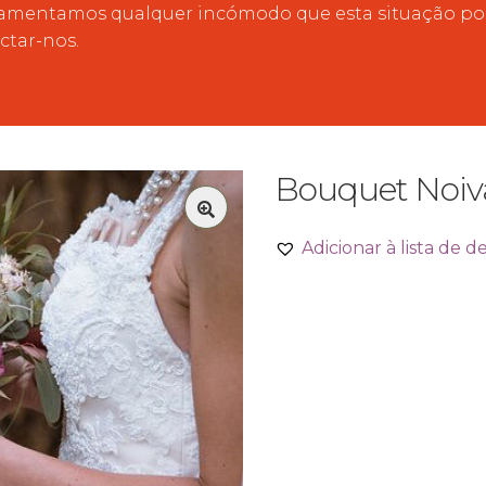
mentamos qualquer incómodo que esta situação poss
ctar-nos.
Bouquet Noiv
🔍
Adicionar à lista de d