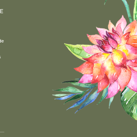
E
de
s