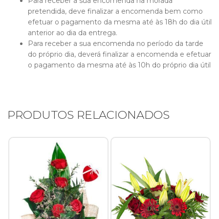
Para receber a sua encomenda na morada
Início
pretendida, deve finalizar a encomenda bem como
Rosas
efetuar o pagamento da mesma até às 18h do dia útil
anterior ao dia da entrega.
Namorados
PESQUISAR PRODUTOS
Para receber a sua encomenda no período da tarde
Composições Florais
do próprio dia, deverá finalizar a encomenda e efetuar
o pagamento da mesma até às 10h do próprio dia útil
P
Arranjos Fúnebres
po
Casamentos e Eventos
Ramos e Bouquets
PRODUTOS RELACIONADOS
Plantas/Orquídeas
Jarras Florais
Contactos