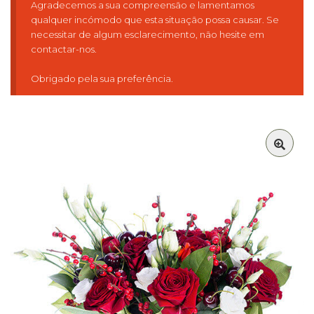
Agradecemos a sua compreensão e lamentamos
qualquer incómodo que esta situação possa causar. Se
necessitar de algum esclarecimento, não hesite em
contactar-nos.
Obrigado pela sua preferência.
🔍