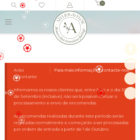
🏵️
0
Início
Ramos e Bouquets
Bolin
🏵️
🏵️
🏵️
🏵️
🏵️
🏵️
🏵️
🏵️
🏵️
️
Aviso
Para mais informações contacte-nos
Importante
🏵️
️
🏵️
Informamos os nossos clientes que, entre hoje e o dia 30
@
de Setembro (inclusive), não será possível efetuar o
🏵️
processamento e envio de encomendas.
🏵️
🏵️
As encomendas realizadas durante este período serão
registadas normalmente e começarão a ser processadas
🏵️
por ordem de entrada a partir de 1 de Outubro.
🏵️